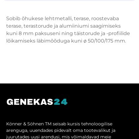
Sobib õhukese lehtmetalli, terase, roostevaba
terase, terastorude ja alumiiniumi saagimiseks
kuni 8 mm paksuseni ning täistorude ja -profiilide
lõikamiseks läbimõõduga kuni ø 50/100/175 mm.
Könner & Söhnen TM seisab kursis tehnoloogilise
arenguga, uuendades pidevalt oma tootevalikut ja
juurutades uusi arendusi, mis võimaldavad meie