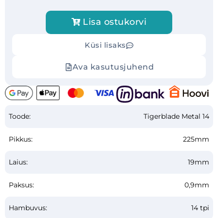
Lisa ostukorvi
Küsi lisaks
Ava kasutusjuhend
Toode:
Tigerblade Metal 14
Pikkus:
225mm
Laius:
19mm
Paksus:
0,9mm
Hambuvus:
14 tpi