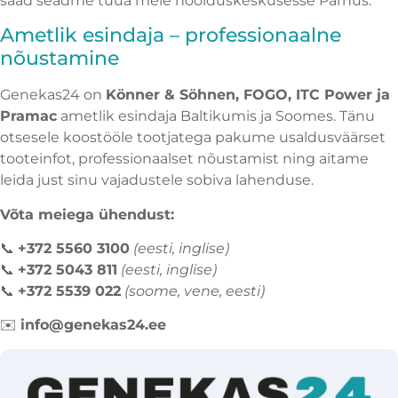
saad seadme tuua meie hoolduskeskusesse Pärnus.
Ametlik esindaja – professionaalne
nõustamine
Genekas24 on
Könner & Söhnen, FOGO, ITC Power ja
Pramac
ametlik esindaja Baltikumis ja Soomes. Tänu
otsesele koostööle tootjatega pakume usaldusväärset
tooteinfot, professionaalset nõustamist ning aitame
leida just sinu vajadustele sobiva lahenduse.
Võta meiega ühendust:
📞
+372 5560 3100
(eesti, inglise)
📞
+372 5043 811
(eesti, inglise)
📞
+372 5539 022
(soome, vene, eesti)
✉️
info@genekas24.ee