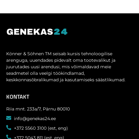
Könner & Söhnen TM seisab kursis tehnoloogilise
arenguga, uuendades pidevalt oma tootevalikut ja
juurutades uusi arendusi, mis võimaldavad meie
seadmetel olla veelgi töökindlamad,
keskkonnasõbralikumad ja kasutamiseks säästlikumad.
KONTAKT
Riia mnt. 233a/7, Pärnu 80010
info@genekas24.ee
+372 5560 3100 (est, eng)
+372 5043 811 (est, eng)