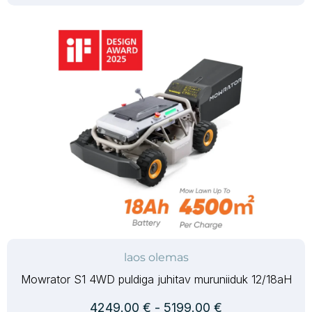
laos olemas
Mowrator S1 4WD puldiga juhitav muruniiduk 12/18aH
4249.00
€
-
5199.00
€