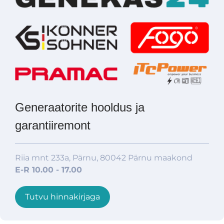
Generaatorite hooldus ja
garantiiremont
Riia mnt 233a, Pärnu, 80042 Pärnu maakond
E-R 10.00 - 17.00
Tutvu hinnakirjaga