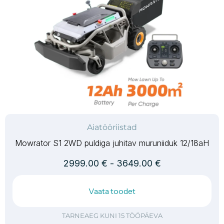
Aiatööriistad
Mowrator S1 2WD puldiga juhitav muruniiduk 12/18aH
2999.00
€
-
3649.00
€
Vaata toodet
TARNEAEG KUNI 15 TÖÖPÄEVA