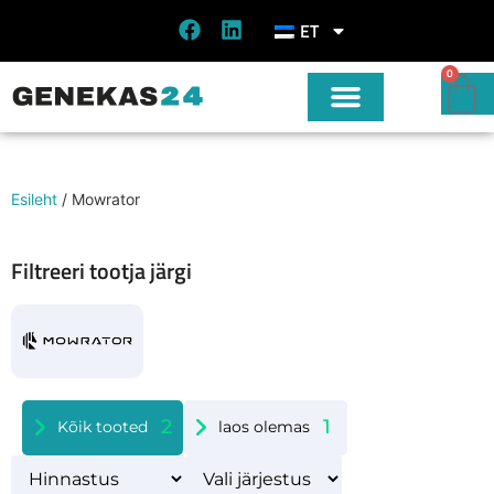
ET
0
Esileht
/ Mowrator
Filtreeri tootja järgi
2
1
Kõik tooted
laos olemas