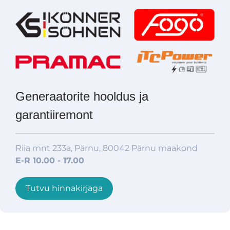
Generaatorite hooldus ja
garantiiremont
Riia mnt 233a, Pärnu, 80042 Pärnu maakond
E-R 10.00 - 17.00
Tutvu hinnakirjaga