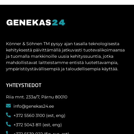
Könner & Söhnen TM pysyy ajan tasalla teknologisesta
kehityksestä päivittämällä jatkuvasti tuotevalikoimaansa
ja tuomalla markkinoille uusia kehityssuuntia, jotka
mahdollistavat laitteistamme entistä luotettavampia,
ympäristöystävällisempiä ja taloudellisempia käyttää.
YHTEYSTIEDOT
Riia mnt. 233a/7, Pärnu 80010
info@genekas24.ee
+372 5560 3100 (est, eng)
+372 5043 811 (est, eng)
+372 5539 022 (fin, rus, est)