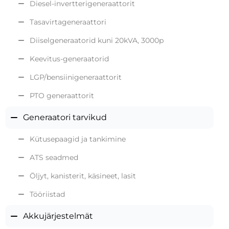
Diesel-invertterigeneraattorit
Tasavirtageneraattori
Diiselgeneraatorid kuni 20kVA, 3000p
Keevitus-generaatorid
LGP/bensiinigeneraattorit
PTO generaattorit
Generaatori tarvikud
Kütusepaagid ja tankimine
ATS seadmed
Öljyt, kanisterit, käsineet, lasit
Tööriistad
Akkujärjestelmät