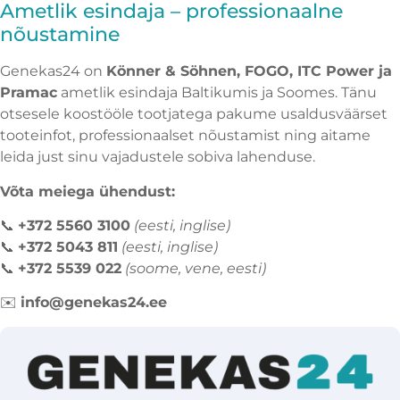
Ametlik esindaja – professionaalne
nõustamine
Genekas24 on
Könner & Söhnen, FOGO, ITC Power ja
Pramac
ametlik esindaja Baltikumis ja Soomes. Tänu
otsesele koostööle tootjatega pakume usaldusväärset
tooteinfot, professionaalset nõustamist ning aitame
leida just sinu vajadustele sobiva lahenduse.
Võta meiega ühendust:
📞
+372 5560 3100
(eesti, inglise)
📞
+372 5043 811
(eesti, inglise)
📞
+372 5539 022
(soome, vene, eesti)
✉️
info@genekas24.ee