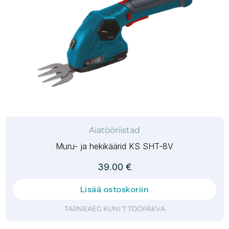
Aiatööriistad
Muru- ja hekikäärid KS SHT-8V
39.00
€
Lisää ostoskoriin
TARNEAEG KUNI 7 TÖÖPÄEVA