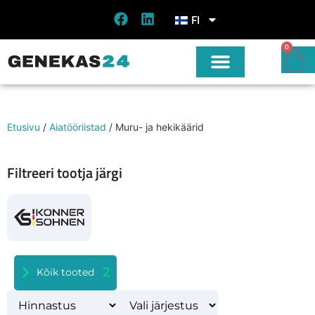
FI
0
Etusivu
/
Aiatööriistad
/ Muru- ja hekikäärid
Filtreeri tootja järgi
2
Kõik tooted